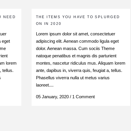
U NEED
THE ITEMS YOU HAVE TO SPLURGED
ON IN 2020
tuer
Lorem ipsum dolor sit amet, consectetuer
a eget
adipiscing elit. Aenean commodo ligula eget
eme
dolor. Aenean massa. Cum sociis Theme
ient
natoque penatibus et magnis dis parturient
uam lorem
montes, nascetur ridiculus mus. Aliquam lorem
 tellus.
ante, dapibus in, viverra quis, feugiat a, tellus.
s
Phasellus viverra nulla ut metus varius
laoreet....
05 January, 2020
/
1 Comment