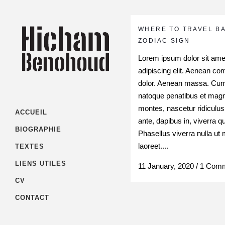
WHERE TO TRAVEL B
ZODIAC SIGN
Lorem ipsum dolor sit ame
adipiscing elit. Aenean co
dolor. Aenean massa. Cu
natoque penatibus et magni
montes, nascetur ridiculu
ACCUEIL
ante, dapibus in, viverra qui
BIOGRAPHIE
Phasellus viverra nulla ut
laoreet....
TEXTES
LIENS UTILES
11 January, 2020
/
1 Com
CV
CONTACT