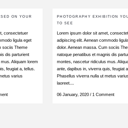
ASED ON YOUR
PHOTOGRAPHY EXHIBITION YO
TO SEE
t, consectetuer
Lorem ipsum dolor sit amet, consecte
mmodo ligula eget
adipiscing elit. Aenean commodo ligul
m sociis Theme
dolor. Aenean massa. Cum sociis Th
s dis parturient
natoque penatibus et magnis dis partur
s mus. Aliquam lorem
montes, nascetur ridiculus mus. Aliq
s, feugiat a, tellus.
ante, dapibus in, viverra quis, feugiat a,
 metus varius
Phasellus viverra nulla ut metus variu
laoreet....
ment
06 January, 2020
/
1 Comment